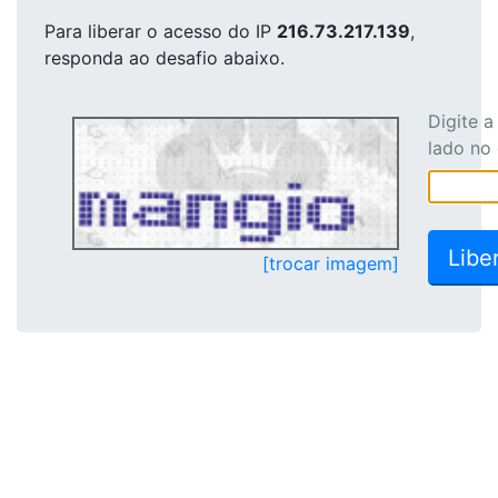
Para liberar o acesso
do IP
216.73.217.139
,
responda ao desafio abaixo.
Digite 
lado no
[trocar imagem]